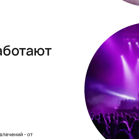
аботают
влечений - от