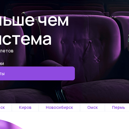
ьше чем
истема
илетов
ии
ты
ск
Киров
Новосибирск
Омск
Пермь