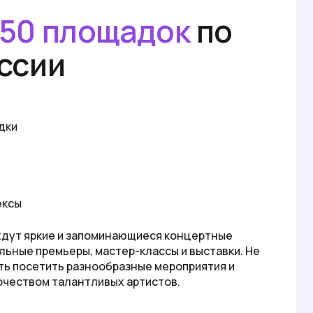
50 площадок
по
ссии
дки
ексы
 ждут яркие и запоминающиеся концертные
льные премьеры, мастер-классы и выставки. Не
ь посетить разнообразные мероприятия и
рчеством талантливых артистов.