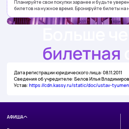
Планируйте свои покупки заранее и будьте увере
билетов на нужное время. Бронируйте билеты на 
Больше ч
билетная
Дата регистрации юридического лица:
08.11.2011
Сведения об учредителе:
Белов Илья Владимиро
Устав:
https://cdn.kassy.ru/static/doc/ustav-tyumen
АФИША