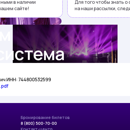
нными в наличии
Для того чтобы знать о
нашем сайте!
на наши рассылки, следи
ем
система
вич
ИНН:
744800532599
.pdf
Бронирование билетов
8 (800) 500-70-00
Контакт-центр