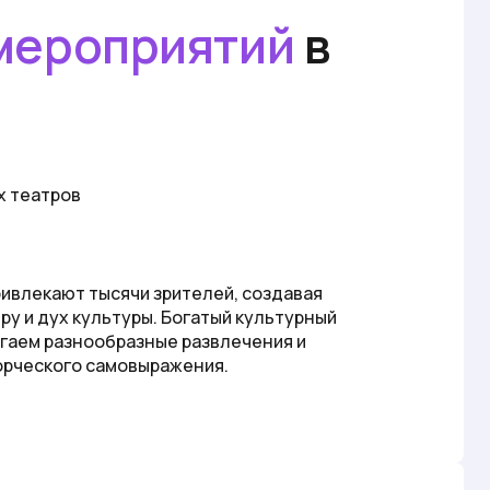
 мероприятий
в
х театров
ивлекают тысячи зрителей, создавая
у и дух культуры. Богатый культурный
гаем разнообразные развлечения и
орческого самовыражения.