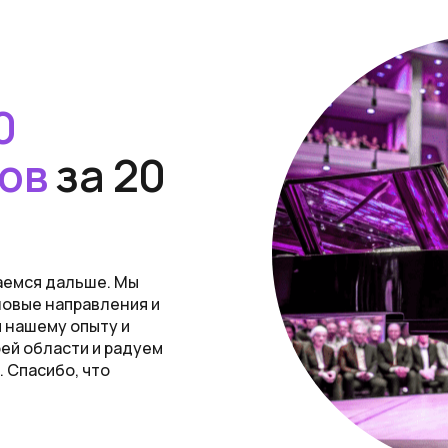
0
ов
за 20
аемся дальше. Мы
новые направления и
 нашему опыту и
ей области и радуем
 Спасибо, что