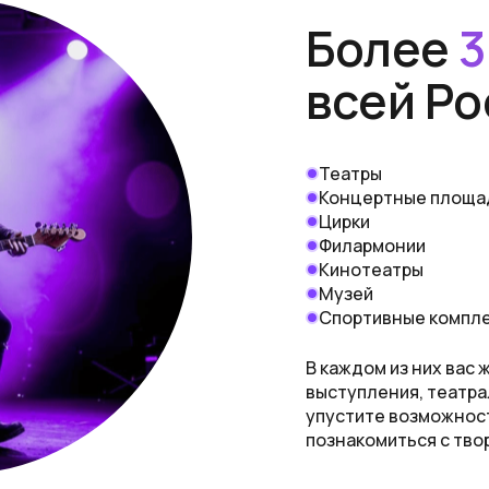
Более
3
всей Ро
Театры
Концертные площа
Цирки
Филармонии
Кинотеатры
Музей
Спортивные компл
В каждом из них вас
выступления, театра
упустите возможност
познакомиться с тво