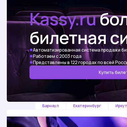
Kassy.ru
бол
билетная с
Автоматизированная система продажи б
Работаем с 2003 года
Представлены в 122 городах по всей Росс
Купить биле
Барнаул
Екатеринбург
Иркут